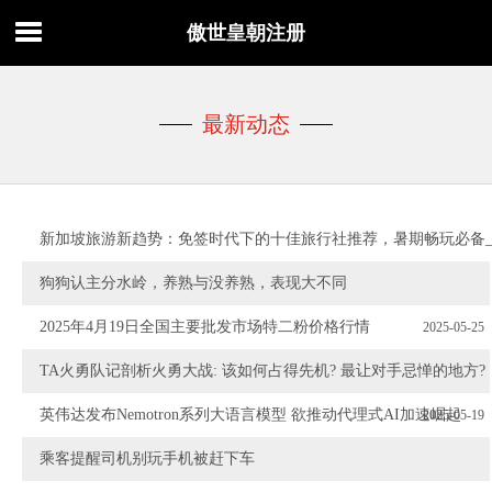
傲世皇朝注册
最新动态
新加坡旅游新趋势：免签时代下的十佳旅行社推荐，暑期畅玩必备_Tra
狗狗认主分水岭，养熟与没养熟，表现大不同
2025-06-26
2025年4月19日全国主要批发市场特二粉价格行情
2025-05-25
TA火勇队记剖析火勇大战: 该如何占得先机? 最让对手忌惮的地方?
2025-05-23
英伟达发布Nemotron系列大语言模型 欲推动代理式AI加速崛起
2025-05-19
乘客提醒司机别玩手机被赶下车
2025-03-09